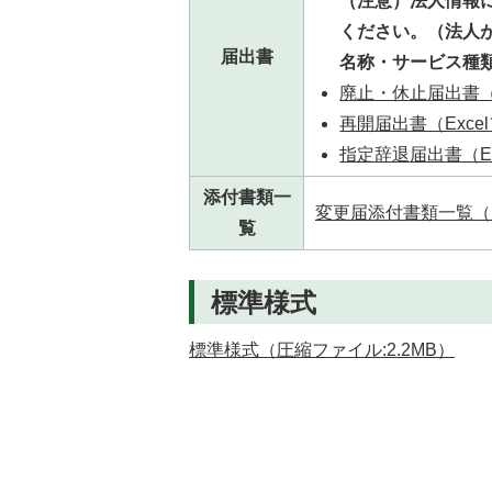
（注意）法人情報
ください。（法人
届出書
名称・サービス種
廃止・休止届出書（Ex
再開届出書（Excel
指定辞退届出書（Exc
添付書類一
変更届添付書類一覧（Ex
覧
標準様式
標準様式（圧縮ファイル:2.2MB）