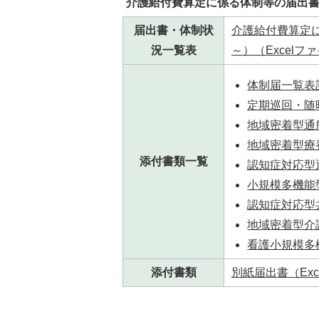
介護給付費算定に係る体制等の届出
届出書・体制状
介護給付費算定に
況一覧表
～）（Excelファイ
体制届一覧表記
定期巡回・随時
地域密着型通所
地域密着型療養
添付書類一覧
認知症対応型通
小規模多機能型
認知症対応型共
地域密着型介護
看護小規模多機
添付書類
別紙届出書（Exce