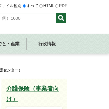
ファイル種別
すべて
HTML
PDF
ごと・産業
行政情報
援センター）
介護保険（事業者向
け）