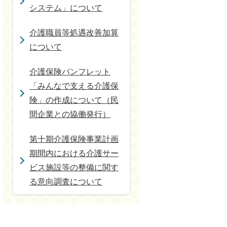
システム」について
介護職員等処遇改善加算
について
介護保険パンフレット
「みんなで支える介護保
険」の作成について（民
間企業との協働発行）
第十期介護保険事業計画
期間内における介護サー
ビス施設等の整備に関す
る意向調査について