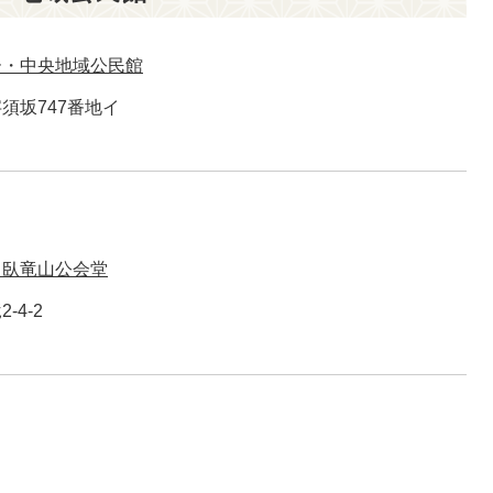
ー・中央地域公民館
須坂747番地イ
・臥竜山公会堂
-4-2