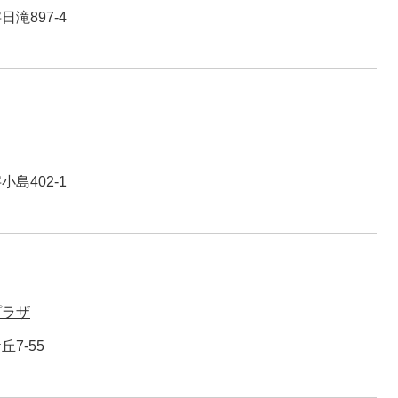
滝897-4
島402-1
プラザ
7-55