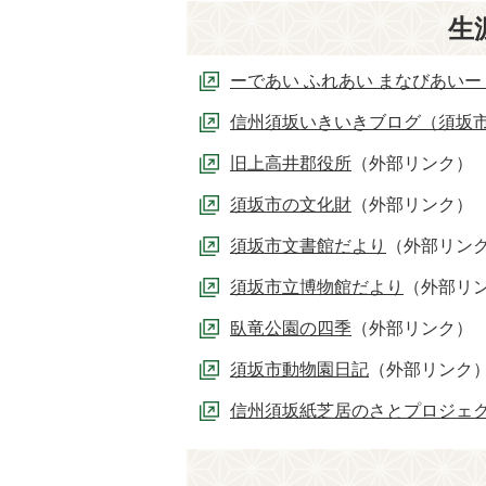
生
ーであい ふれあい まなびあい
信州須坂いきいきブログ（須坂
旧上高井郡役所
（外部リンク）
須坂市の文化財
（外部リンク）
須坂市文書館だより
（外部リン
須坂市立博物館だより
（外部リ
臥竜公園の四季
（外部リンク）
須坂市動物園日記
（外部リンク
信州須坂紙芝居のさとプロジェ