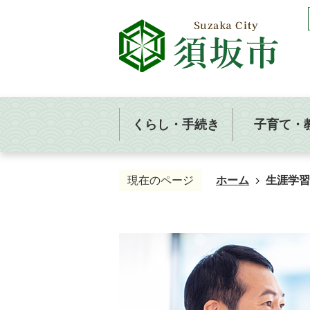
くらし・手続き
子育て・
現在のページ
ホーム
生涯学習
生
涯
学
習