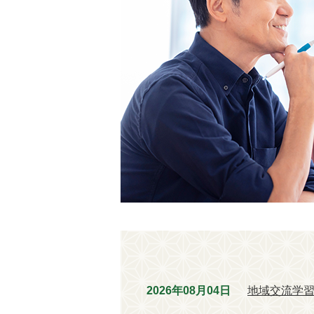
ポ
ー
タ
ル
サ
イ
ト
2026年08月04日
地域交流学習