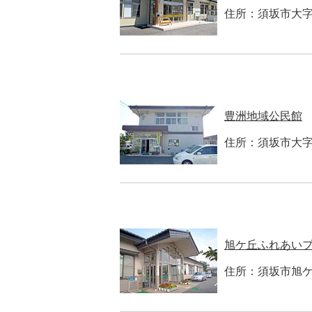
住所：須坂市大字日
豊洲地域公民館
住所：須坂市大字小
旭ケ丘ふれあい
住所：須坂市旭ケ丘