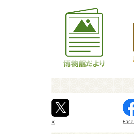
Face
X