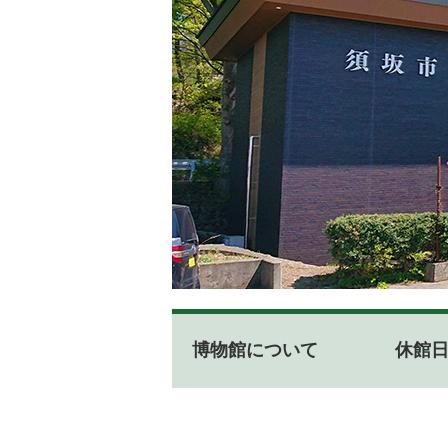
博
物
館
博物館について
休館