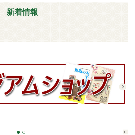
新着情報
。
次
停
1
2