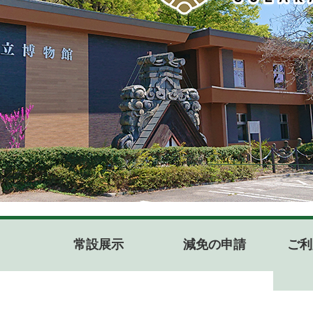
日
常設展示
減免の申請
ご利