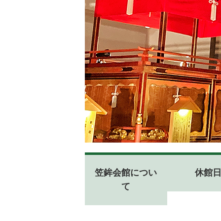
ド
リ
ー
ム
ホ
ー
ル
笠鉾会館につい
休館
て