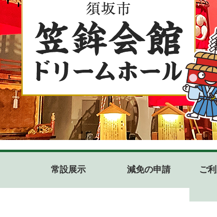
日
常設展示
減免の申請
ご利