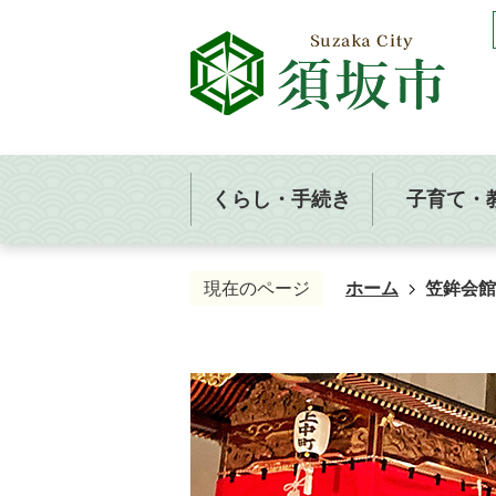
くらし・手続き
子育て・
現在のページ
ホーム
笠鉾会館
笠
鉾
会
館