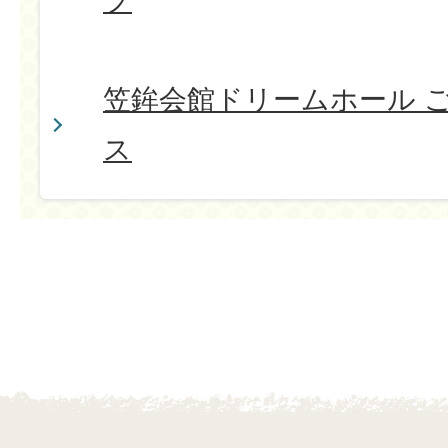
プ
笠鉾会館ドリームホール 
ス