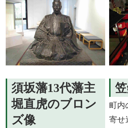
須坂藩13代藩主
笠
堀直虎のブロン
町内
ズ像
寄せ