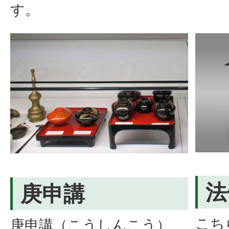
す。
法
庚申講
こち
庚申講（こうしんこう）