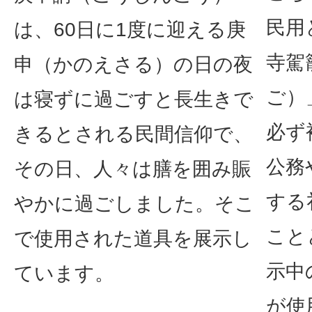
民用
は、60日に1度に迎える庚
寺駕
申（かのえさる）の日の夜
ご）
は寝ずに過ごすと長生きで
必ず
きるとされる民間信仰で、
公務
その日、人々は膳を囲み賑
する
やかに過ごしました。そこ
こと
で使用された道具を展示し
示中
ています。
が使