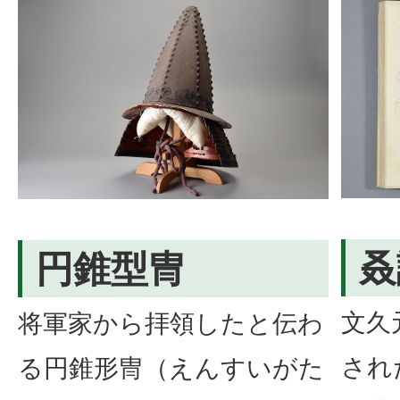
叒
円錐型冑
文久
将軍家から拝領したと伝わ
され
る円錐形冑（えんすいがた