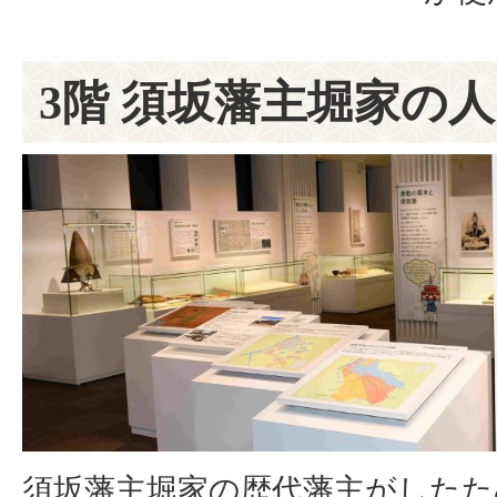
3階 須坂藩主堀家の
須坂藩主堀家の歴代藩主がしたた