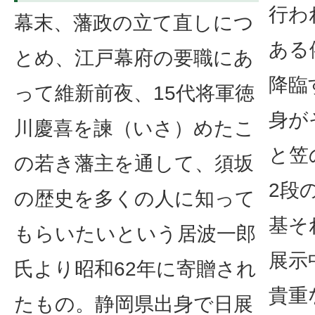
行わ
幕末、藩政の立て直しにつ
ある
とめ、江戸幕府の要職にあ
降臨
って維新前夜、15代将軍徳
身が
川慶喜を諫（いさ）めたこ
と笠
の若き藩主を通して、須坂
2段
の歴史を多くの人に知って
基そ
もらいたいという居波一郎
展示
氏より昭和62年に寄贈され
貴重
たもの。静岡県出身で日展