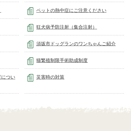
う
ペットの熱中症にご注意ください
狂犬病予防注射（集合注射）
須坂市ドッグランのワンちゃんご紹介
猫繁殖制限手術助成制度
度につい
災害時の対策