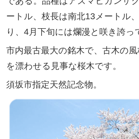
である。品種はアズマヒガンザク
ートル、枝長は南北13メートル、
り、4月下旬には爛漫と咲き誇っ
市内最古最大の銘木で、古木の風
を漂わせる見事な桜木です。
須坂市指定天然記念物。