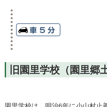
旧園里学校（園里郷
園里学校は、明治6年に小山村止