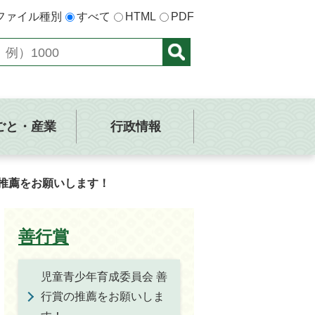
ファイル種別
すべて
HTML
PDF
ごと・産業
行政情報
の推薦をお願いします！
善行賞
児童青少年育成委員会 善
行賞の推薦をお願いしま