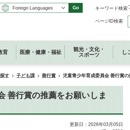
Go
キーワード検索
ページID検索
観光・文化・
教育
医療・健康・福祉
し
スポーツ
探す
子ども課
善行賞
児童青少年育成委員会 善行賞
会 善行賞の推薦をお願いしま
更新日：2026年03月05日