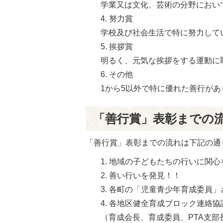
学業又は文化、芸術の分野におい
努力賞
学校及び社会生活で特に努力して
挨拶賞
明るく、元気な挨拶をする運動に
その他
1から5以外で特に優れた善行が
「善行賞」表彰までの
「善行賞」表彰までの流れは下記の通
地域の子どもたちの行いに関心
善い行いを発見！！
各町の「児童青少年育成委員」
各地区健全育成ブロック連絡協
（育成会長、育成委員、PTA支部