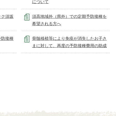
について
ック須坂
須高地域外（県外）での定期予防接種を
希望される方へ
予防接種
骨髄移植等により免疫が消失したお子さ
まに対して、再度の予防接種費用の助成