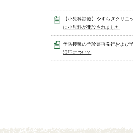
【小児科診療】やすらぎクリニ
に小児科が開設されました
予防接種の予診票再発行および
済証について