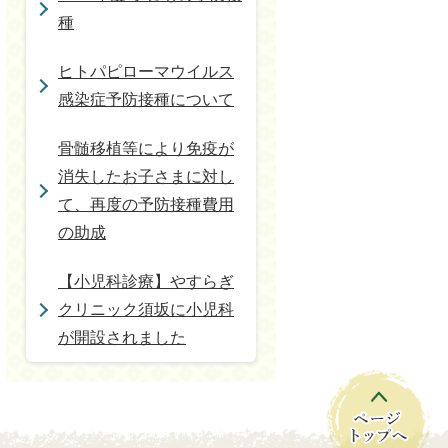
種
ヒトパピローマウイルス
感染症予防接種について
骨髄移植等により免疫が
消失したお子さまに対し
て、再度の予防接種費用
の助成
【小児科診療】やすらぎ
クリニック須坂に小児科
が開設されました