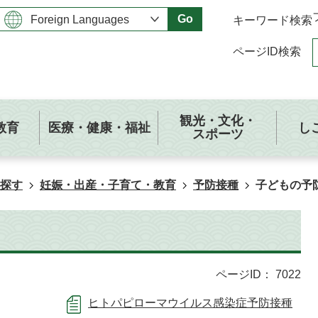
Go
キーワード検索
ページID検索
観光・文化・
教育
医療・健康・福祉
し
スポーツ
探す
妊娠・出産・子育て・教育
予防接種
子どもの予
ページID：
7022
ヒトパピローマウイルス感染症予防接種