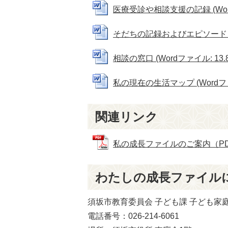
医療受診や相談支援の記録 (Word
そだちの記録およびエピソード (Wo
相談の窓口 (Wordファイル: 13.8
私の現在の生活マップ (Wordファイ
関連リンク
私の成長ファイルのご案内（PDF版）
わたしの成長ファイル
須坂市教育委員会 子ども課 子ども家
電話番号：026‐214‐6061