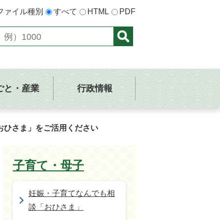
ファイル種別
すべて
HTML
PDF
ごと・産業
行政情報
おひさま」をご活用ください
子育て・母子
妊娠・子育てなんでも相
談「おひさま」