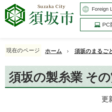
P
現在のページ
ホーム
須坂のまるご
須坂の製糸業 そ
更