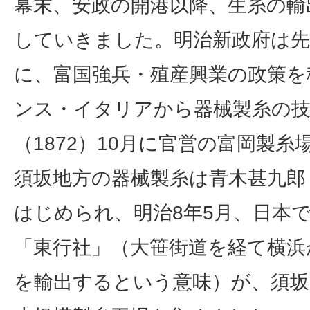
幕末、安政の開港以降、生糸の輸
していきました。明治新政府は
に、富国強兵・殖産興業の政策を
ンス・イタリアから器械製糸の技
（1872）10月に官営の富岡製
須坂地方の器械製糸は青木甚九郎
はじめられ、明治8年5月、日本
「東行社」（大笹街道を経て横浜
を輸出するという意味）が、須坂