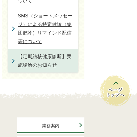
ついて
SMS（ショートメッセー
ジ）による特定健診（集
団健診）リマインド配信
等について
【定期結核健康診断】実
施場所のお知らせ
業務案内