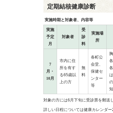
定期結核健康診断
実施時期と対象者、内容等
実施
受
実施場
予定
対象者
診
所
月
料
各町公
市内に住
7
会堂、
所を有す
無
月・
保健セ
る65歳以
料
10月
ンター
上の方
等
対象の方には6月下旬に受診票を郵送
詳しい日程については健康カレンダー2