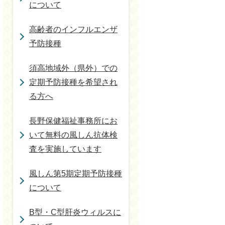
について
高齢者のインフルエンザ
予防接種
須高地域外（県外）での
定期予防接種を希望され
る方へ
長野保健福祉事務所にお
いて無料の風しん抗体検
査を実施しています
風しん第5期定期予防接種
について
B型・C型肝炎ウィルスに