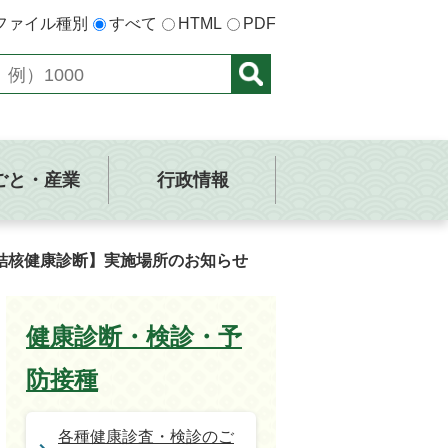
ファイル種別
すべて
HTML
PDF
ごと・産業
行政情報
結核健康診断】実施場所のお知らせ
健康診断・検診・予
防接種
各種健康診査・検診のご