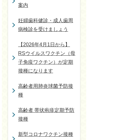
案内
妊婦歯科健診・成人歯周
病検診を受けましょう
【2026年4月1日から】
RSウイルスワクチン（母
子免疫ワクチン）が定期
接種になります
高齢者用肺炎球菌予防接
種
高齢者 帯状疱疹定期予防
接種
新型コロナワクチン接種