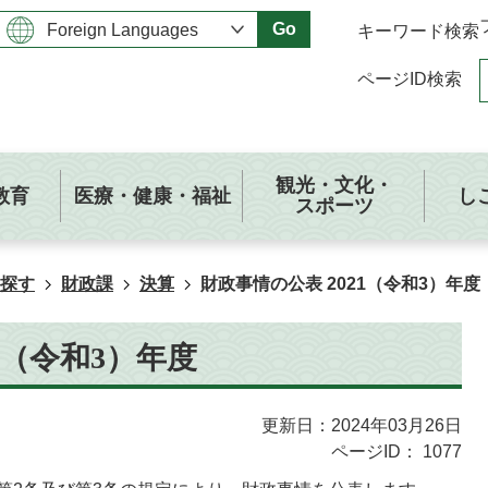
Go
キーワード検索
ページID検索
観光・文化・
教育
医療・健康・福祉
し
スポーツ
探す
財政課
決算
財政事情の公表 2021（令和3）年度
1（令和3）年度
更新日：2024年03月26日
ページID：
1077