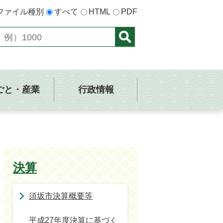
ファイル種別
すべて
HTML
PDF
ごと・産業
行政情報
決算
須坂市決算概要等
平成27年度決算に基づく