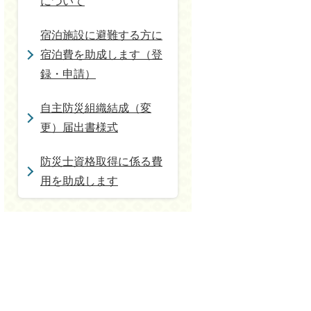
について
宿泊施設に避難する方に
宿泊費を助成します（登
録・申請）
自主防災組織結成（変
更）届出書様式
防災士資格取得に係る費
用を助成します