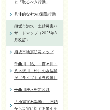
と「取るべき行動」
具体的な4つの避難行動
須坂市洪水・土砂災害ハ
ザードマップ（2025年3
月改訂）
須坂市地震防災マップ
千曲川・鮎川・百々川・
八木沢川・松川の水位状
況（ライブカメラ映像）
千曲川浸水想定区域
「地震10秒診断」～日頃
から災害に対する備えを