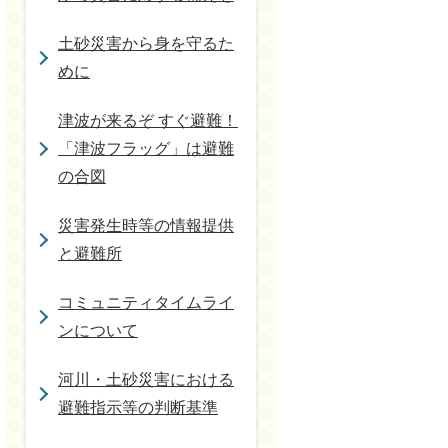
土砂災害から身を守るた
めに
津波が来るぞ すぐ避難！
「津波フラッグ」は避難
の合図
災害発生時等の情報提供
と避難所
コミュニティタイムライ
ンについて
河川・土砂災害における
避難指示等の判断基準