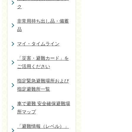
ク
非常用持ち出し品・備蓄
品
マイ・タイムライン
「災害・避難カード」を
ご活用ください
指定緊急避難場所および
指定避難所一覧
車で避難 安全確保避難場
所マップ
「避難情報（レベル）」