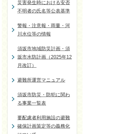
災害発生時における安否
不明者の氏名等公表基準
警報・注意報・雨量・河
川水位等の情報
須坂市地域防災計画・須
坂市水防計画（2025年12
月改訂）
避難所運営マニュアル
須坂市防災・防犯に関わ
る事業一覧表
要配慮者利用施設の避難
確保計画策定等の義務化