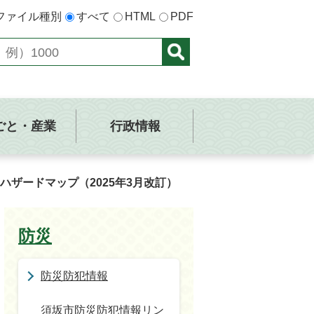
ファイル種別
すべて
HTML
PDF
ごと・産業
行政情報
ハザードマップ（2025年3月改訂）
防災
防災防犯情報
須坂市防災防犯情報リン