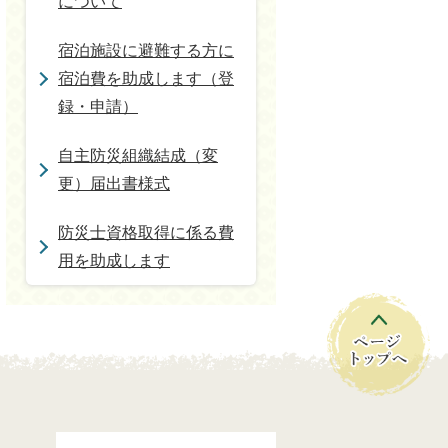
について
宿泊施設に避難する方に
宿泊費を助成します（登
録・申請）
自主防災組織結成（変
更）届出書様式
防災士資格取得に係る費
用を助成します