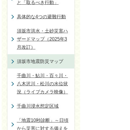
と「取るべき行動」
具体的な4つの避難行動
須坂市洪水・土砂災害ハ
ザードマップ（2025年3
月改訂）
須坂市地震防災マップ
千曲川・鮎川・百々川・
八木沢川・松川の水位状
況（ライブカメラ映像）
千曲川浸水想定区域
「地震10秒診断」～日頃
から災害に対する備えを