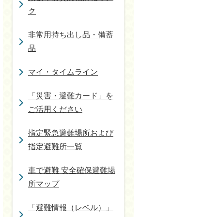
ク
非常用持ち出し品・備蓄
品
マイ・タイムライン
「災害・避難カード」を
ご活用ください
指定緊急避難場所および
指定避難所一覧
車で避難 安全確保避難場
所マップ
「避難情報（レベル）」