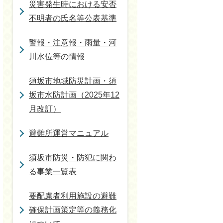
災害発生時における安否
不明者の氏名等公表基準
警報・注意報・雨量・河
川水位等の情報
須坂市地域防災計画・須
坂市水防計画（2025年12
月改訂）
避難所運営マニュアル
須坂市防災・防犯に関わ
る事業一覧表
要配慮者利用施設の避難
確保計画策定等の義務化