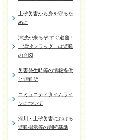
土砂災害から身を守るた
めに
津波が来るぞ すぐ避難！
「津波フラッグ」は避難
の合図
災害発生時等の情報提供
と避難所
コミュニティタイムライ
ンについて
河川・土砂災害における
避難指示等の判断基準