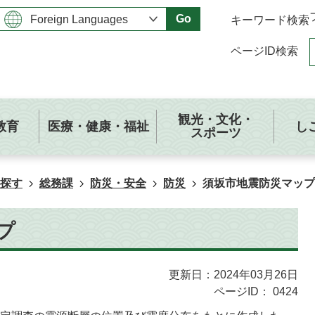
Go
キーワード検索
ページID検索
観光・文化・
教育
医療・健康・福祉
し
スポーツ
探す
総務課
防災・安全
防災
須坂市地震防災マップ
プ
更新日：2024年03月26日
ページID：
0424