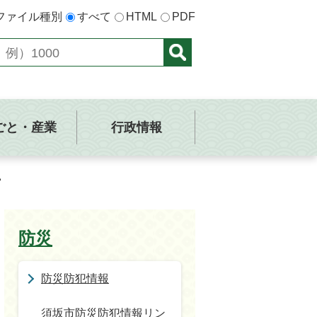
ファイル種別
すべて
HTML
PDF
ごと・産業
行政情報
防災
防災防犯情報
須坂市防災防犯情報リン