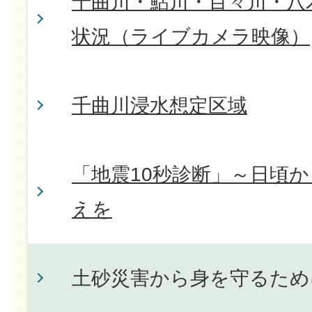
千曲川・鮎川・百々川・八
状況（ライブカメラ映像）
千曲川浸水想定区域
「地震10秒診断」～日頃
えを
土砂災害から身を守るため