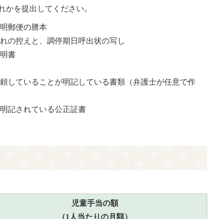
れかを提出してください。
証明郵便の謄本
入れの控えと、調停期日呼出状の写し
証明書
依頼していることが明記している書類（弁護士が任意で作
が明記されている公正証書
児童手当の額
（1人当たりの月額）