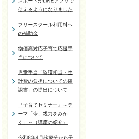
スポートがLINEアプリで
使えるようになりました
フリースクール利用料へ
の補助金
物価高対応子育て応援手
当について
児童手当「監護相当・生
計費の負担についての確
認書」の提出について
『子育てセミナー』～テ
ーマ「今、親力をみが
く」～（講座の紹介）
令和8年4月診療分から子