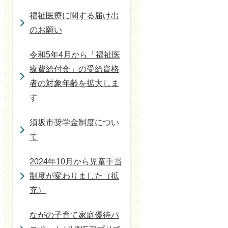
福祉医療に関する届け出
のお願い
令和5年4月から「福祉医
療費給付金」の受給資格
者の対象年齢を拡大しま
す
須坂市奨学金制度につい
て
2024年10月から児童手当
制度が変わりました（拡
充）
ながの子育て家庭優待パ