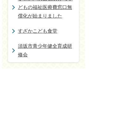
どもの福祉医療費窓口無
償化が始まりました
すざかこども食堂
須坂市青少年健全育成研
修会