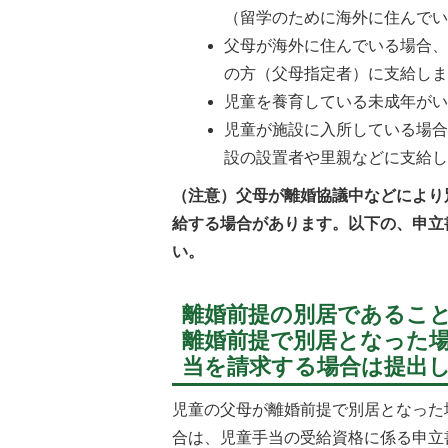
（留学のために海外に住んで
父母が海外に住んでいる場合
の方（父母指定者）に支給し
児童を養育している未成年が
児童が施設に入所している場
設の設置者や里親などに支給
（注意）父母が離婚協議中などにより
給する場合があります。以下の、申立
い。
離婚前提の別居であるこ
離婚前提で別居となった
当を請求する場合は提出
児童の父母が離婚前提で別居となった
合は、児童手当の受給資格に係る申立