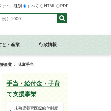
ファイル種別
すべて
HTML
PDF
ごと・産業
行政情報
援事業
児童手当
手当・給付金・子育
て支援事業
未熟児養育医療給付制度