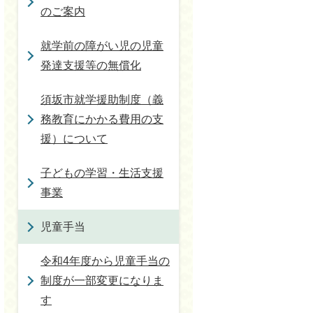
のご案内
就学前の障がい児の児童
発達支援等の無償化
須坂市就学援助制度（義
務教育にかかる費用の支
援）について
子どもの学習・生活支援
事業
児童手当
令和4年度から児童手当の
制度が一部変更になりま
す