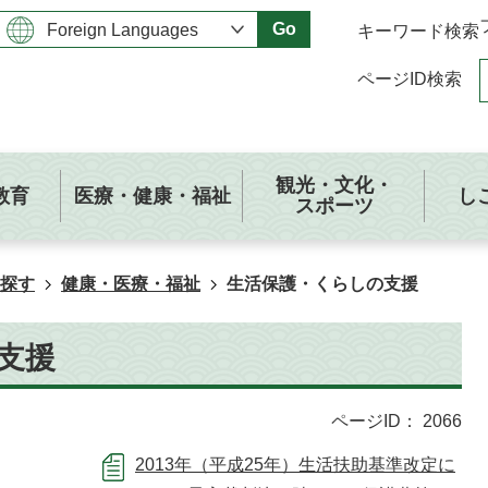
Go
キーワード検索
ページID検索
観光・文化・
教育
医療・健康・福祉
し
スポーツ
探す
健康・医療・福祉
生活保護・くらしの支援
支援
ページID：
2066
2013年（平成25年）⽣活扶助基準改定に