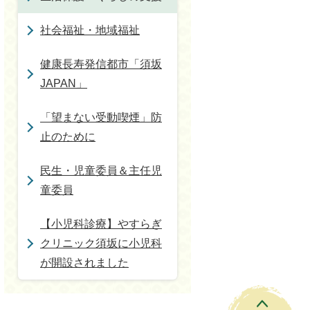
社会福祉・地域福祉
健康長寿発信都市「須坂
JAPAN」
「望まない受動喫煙」防
止のために
民生・児童委員＆主任児
童委員
【小児科診療】やすらぎ
クリニック須坂に小児科
が開設されました