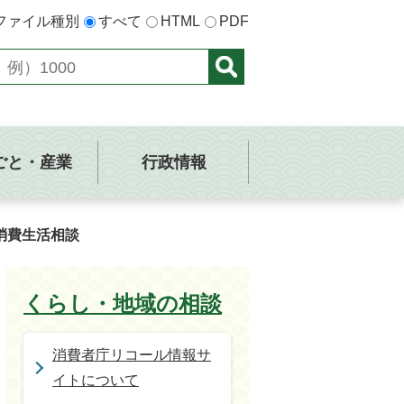
ファイル種別
すべて
HTML
PDF
ごと・産業
行政情報
消費生活相談
くらし・地域の相談
消費者庁リコール情報サ
イトについて