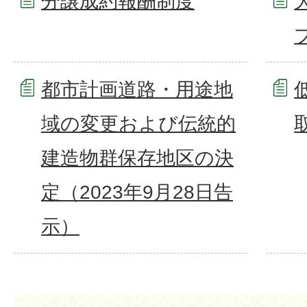
分譲成約報酬制度
都市計画道路・用途地
域の変更および伝統的
建造物群保存地区の決
定（2023年9月28日告
示）