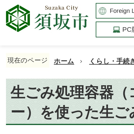
P
現在のページ
ホーム
くらし・手続
生ごみ処理容器（
ー）を使った生ご