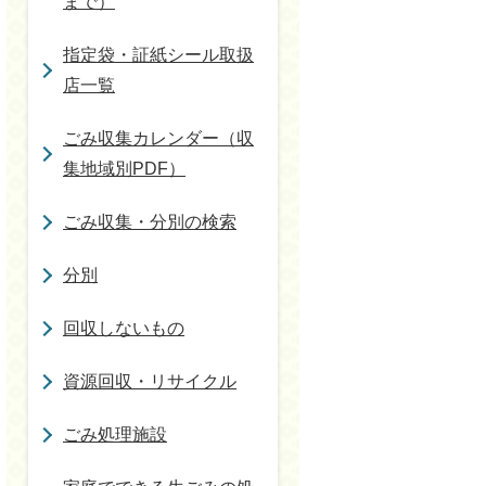
まで）
指定袋・証紙シール取扱
店一覧
ごみ収集カレンダー（収
集地域別PDF）
ごみ収集・分別の検索
分別
回収しないもの
資源回収・リサイクル
ごみ処理施設