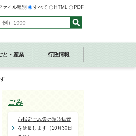
ファイル種別
すべて
HTML
PDF
ごと・産業
行政情報
す
ごみ
市指定ごみ袋の臨時措置
を延長します（10月30日