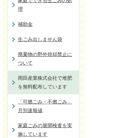
家庭でできる生ごみの処
理
補助金
生ごみ出しません袋
廃棄物の野外焼却禁止に
ついて
岡田産業株式会社で堆肥
を無料配布しています
「可燃ごみ・不燃ごみ」
月別速報値
家庭ごみの展開検査を実
施しています