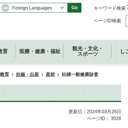
Go
キーワード検索
ページID検索
観光・文化・
教育
医療・健康・福祉
し
スポーツ
教育
妊娠・出産
産前
妊婦一般健康診査
更新日：2024年03月26日
ページID：
3028