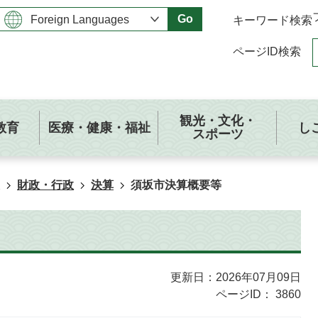
Go
キーワード検索
ページID検索
観光・文化・
教育
医療・健康・福祉
し
スポーツ
財政・行政
決算
須坂市決算概要等
更新日：2026年07月09日
ページID：
3860