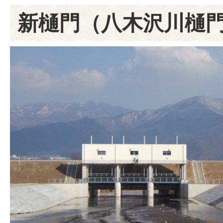
新樋門（八木沢川樋