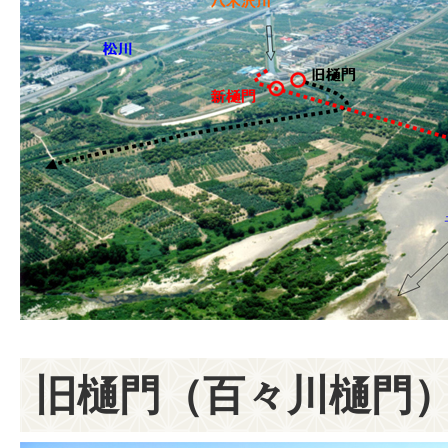
旧樋門（百々川樋門