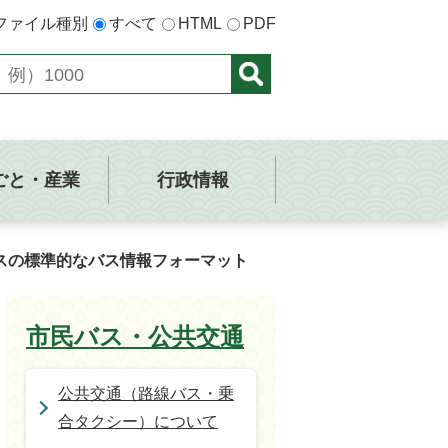
ファイル種別
すべて
HTML
PDF
ごと・産業
行政情報
スの標準的なバス情報フォーマット
市民バス・公共交通
公共交通（路線バス・乗
合タクシー）について