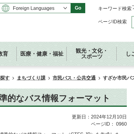
Go
キーワード検索
ページID検索
観光・文化・
教育
医療・健康・福祉
し
スポーツ
探す
まちづくり課
市民バス・公共交通
すざか市民バ
準的なバス情報フォーマット
更新日：2024年12月10日
ページID：
0960