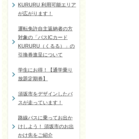
KURURU 利用可能エリア
が広がります！
運転免許自主返納者の方
対象の「バスICカード
KURURU（くるる）」の
引換券進呈について
学生にお得！【通学乗り
放題定期券】
須坂市をデザインしたバ
スが走っています！
路線バスに乗ってお出か
けしよう！ 須坂市のお出
かけ先をご紹介