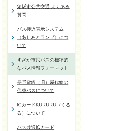
須坂市公共交通 よくある
質問
バス接近表示システム
（あしあとランプ）につ
いて
すざか市民バスの標準的
なバス情報フォーマット
長野電鉄（旧）屋代線の
代替バスについて
ICカードKURURU（くる
る）について
バス共通ICカード