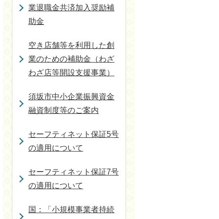
業退職金共済加入奨励補
助金
空き店舗等を利用した創
業のための補助金（わざ
わざ店等開設支援事業）
須坂市中小企業振興資金
融資制度等のご案内
セーフティネット保証5号
の適用について
セーフティネット保証7号
の適用について
国：「小規模事業者持続