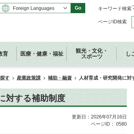
Go
キーワード検索
ページID検索
観光・文化・
教育
医療・健康・福祉
し
スポーツ
探す
産業政策課
補助・融資
人材育成・研究開発に対
に対する補助制度
更新日：2026年07月16日
ページID：
0580