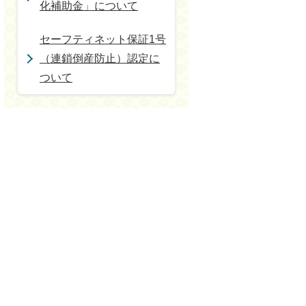
化補助金」について
セーフティネット保証1号
（連鎖倒産防止）認定に
ついて