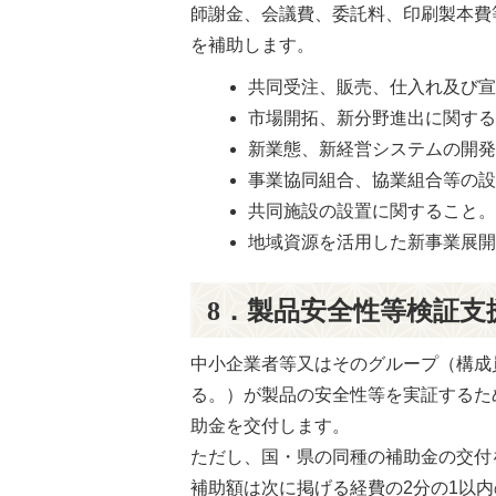
師謝金、会議費、委託料、印刷製本費等
を補助します。
共同受注、販売、仕入れ及び
市場開拓、新分野進出に関す
新業態、新経営システムの開
事業協同組合、協業組合等の
共同施設の設置に関すること
地域資源を活用した新事業展
8．製品安全性等検証支
中小企業者等又はそのグループ（構成
る。）が製品の安全性等を実証するた
助金を交付します。
ただし、国・県の同種の補助金の交付
補助額は次に掲げる経費の2分の1以内