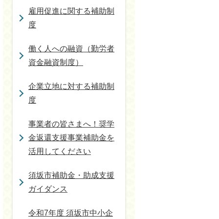
雇用促進に関する補助制
度
働く人への融資（勤労者
資金融資制度）
企業立地に対する補助制
度
事業者の皆さまへ！奨学
金返還支援事業補助金を
活用してください
須坂市補助金・助成支援
ガイダンス
令和7年度 須坂市中小企