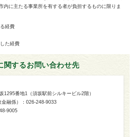
市内に主たる事業所を有する者が負担するものに限りま
する経費
費
要した経費
に関するお問い合わせ先
字須坂1295番地1（須坂駅前シルキービル2階）
係）：026-248-9033
-9005