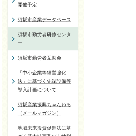
開催予定
須坂市産業データベース
須坂市勤労者研修センタ
ー
須坂市勤労者互助会
「中小企業等経営強化
法」に基づく先端設備等
導入計画について
須坂産業振興ちゃんねる
（メールマガジン）
地域未来投資促進法に基