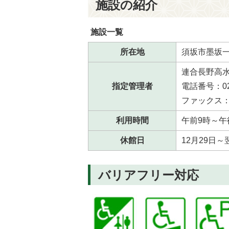
施設の紹介
施設一覧
所在地
須坂市墨坂一
連合長野高
指定管理者
電話番号：026
ファックス：02
利用時間
午前9時～午
休館日
12月29日～
バリアフリー対応