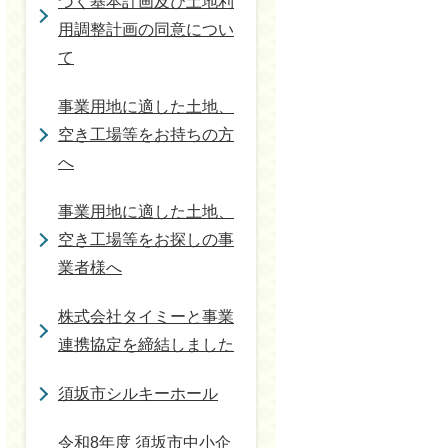
づく基本計画及び土地利
用調整計画の同意につい
て
事業用地に適した土地、
空き工場等をお持ちの方
へ
事業用地に適した土地、
空き工場等をお探しの事
業者様へ
株式会社タイミーと事業
連携協定を締結しました
須坂市シルキーホール
令和8年度 須坂市中小企