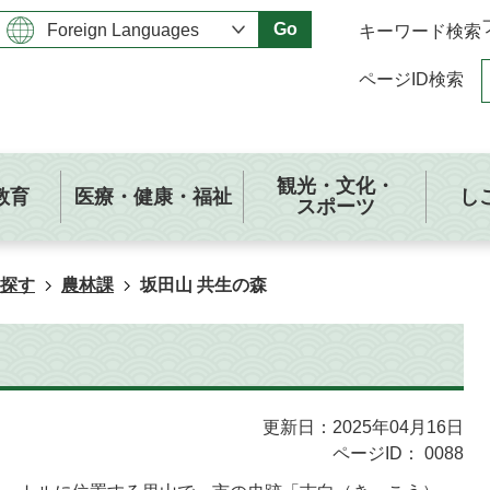
Go
キーワード検索
ページID検索
観光・文化・
教育
医療・健康・福祉
し
スポーツ
探す
農林課
坂田山 共生の森
更新日：2025年04月16日
ページID：
0088