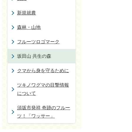
新規就農
森林・山地
フルーツロゴマーク
坂田山 共生の森
クマから身を守るために
ツキノワグマの目撃情報
について
須坂市発祥 奇跡のフルー
ツ！「ワッサー」