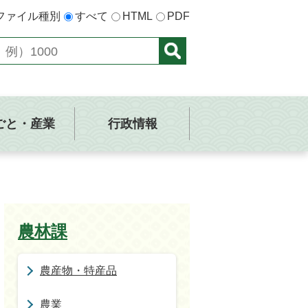
ファイル種別
すべて
HTML
PDF
ごと・産業
行政情報
農林課
農産物・特産品
農業