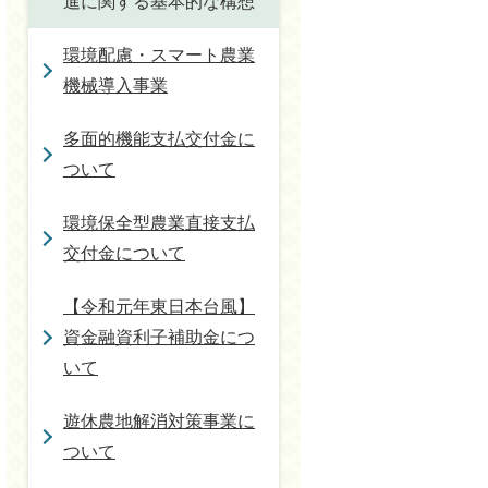
進に関する基本的な構想
環境配慮・スマート農業
機械導入事業
多面的機能支払交付金に
ついて
環境保全型農業直接支払
交付金について
【令和元年東日本台風】
資金融資利子補助金につ
いて
遊休農地解消対策事業に
ついて