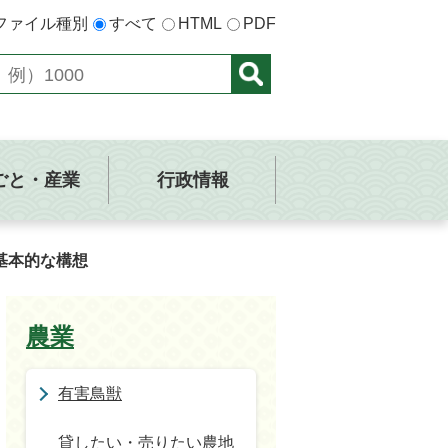
ファイル種別
すべて
HTML
PDF
ごと・産業
行政情報
基本的な構想
農業
有害鳥獣
貸したい・売りたい農地