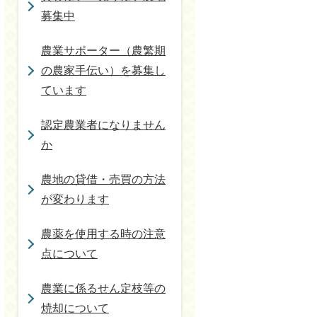
募集中
農業サポーター（農繁期
の農家手伝い）を募集し
ています
認定農業者になりません
か
農地の貸借・売買の方法
が変わります
農薬を使用する時の注意
点について
農業に係るせん定枝等の
焼却について