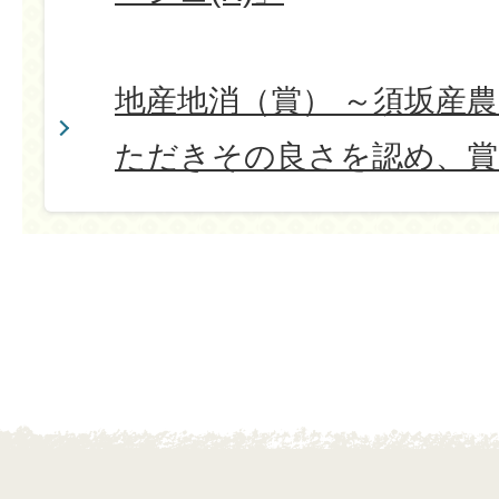
地産地消（賞） ～須坂産
ただきその良さを認め、賞