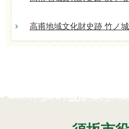
高甫地域文化財史跡 竹ノ