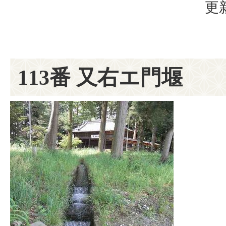
更
113番 又右エ門堰