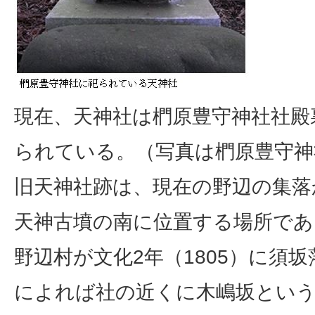
現在、天神社は椚原豊守神社社殿
られている。（写真は椚原豊守神
旧天神社跡は、現在の野辺の集落
天神古墳の南に位置する場所であ
野辺村が文化2年（1805）に須
によれば社の近くに木嶋坂とい