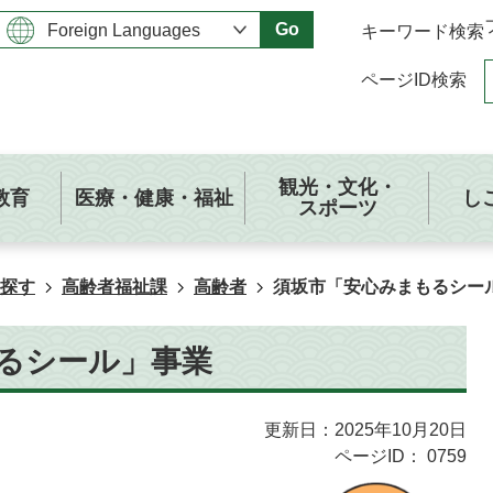
Go
キーワード検索
ページID検索
観光・文化・
教育
医療・健康・福祉
し
スポーツ
探す
高齢者福祉課
高齢者
須坂市「安心みまもるシー
るシール」事業
更新日：2025年10月20日
ページID：
0759