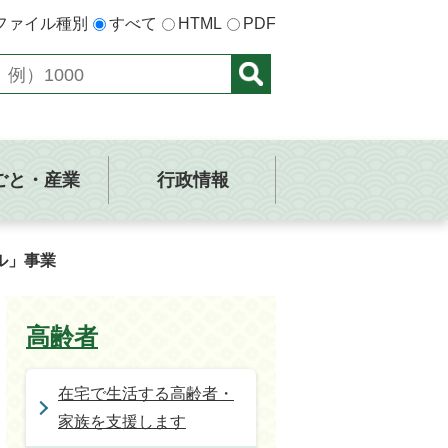
ファイル種別
すべて
HTML
PDF
ごと・産業
行政情報
ル」事業
高齢者
在宅で生活する高齢者・
家族を支援します