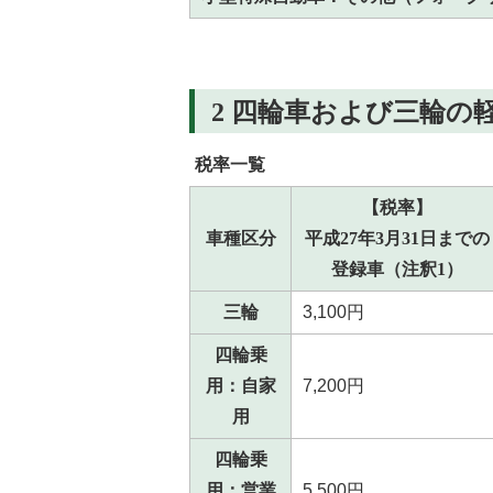
2 四輪車および三輪の
税率一覧
【税率】
車種区分
平成27年3月31日までの
登録車（注釈1）
三輪
3,100円
四輪乗
用：自家
7,200円
用
四輪乗
用：営業
5,500円