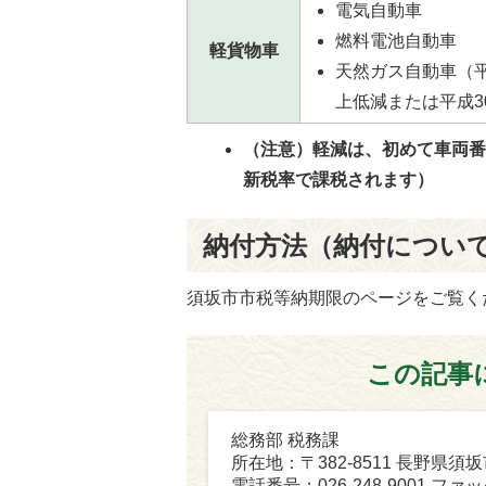
電気自動車
燃料電池自動車
軽貨物車
天然ガス自動車（平
上低減または平成3
（注意）軽減は、初めて車両
新税率で課税されます）
納付方法（納付につい
須坂市市税等納期限のページをご覧く
この記事
総務部 税務課
所在地：〒382-8511 長野県須
電話番号：026-248-9001 ファック