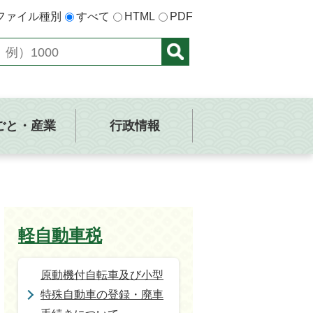
ファイル種別
すべて
HTML
PDF
ごと・産業
行政情報
軽自動車税
原動機付自転車及び小型
特殊自動車の登録・廃車