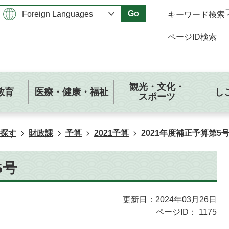
Go
キーワード検索
ページID検索
観光・文化・
教育
医療・健康・福祉
し
スポーツ
探す
財政課
予算
2021予算
2021年度補正予算第5
5号
更新日：2024年03月26日
ページID：
1175