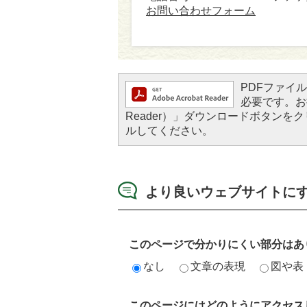
お問い合わせフォーム
PDFファイルを
必要です。お持
Reader）」ダウンロードボタン
ルしてください。
より良いウェブサイトに
このページで分かりにくい部分はあ
なし
文章の表現
図や表
このページにはどのようにアクセス