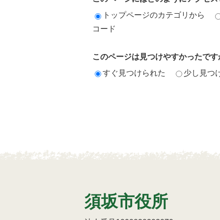
トップページのカテゴリから
コード
このページは見つけやすかったです
すぐ見つけられた
少し見つ
須坂市役所