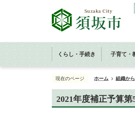
くらし・手続き
子育て・
現在のページ
ホーム
組織から
2021年度補正予算第