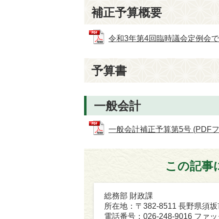
補正予算概要
令和3年第4回臨時議会定例会で成立
予算書
一般会計
一般会計補正予算第5号 (PDFファイ
この記事
総務部 財政課
所在地：〒382-8511 長野県須
電話番号：026-248-9016 ファック