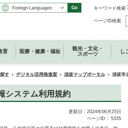
Go
キーワード検索
ページID検索
観光・文化・
教育
医療・健康・福祉
し
スポーツ
探す
デジタル活用推進室
須坂マップポータル
須坂市
報システム利用規約
更新日：2024年06月25日
ページID：
5335