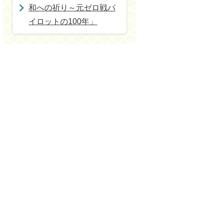
和への祈り～元ゼロ戦パ
イロットの100年」