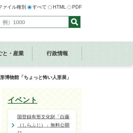
ファイル種別
すべて
HTML
PDF
ごと・産業
行政情報
形博物館「ちょっと怖い人形展」
イベント
国登録有形文化財「白藤
（しらふじ）」無料公開