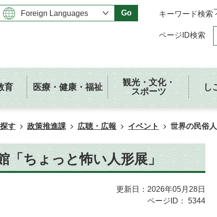
Go
キーワード検索
ページID検索
観光・文化・
教育
医療・健康・福祉
し
スポーツ
探す
政策推進課
広聴・広報
イベント
世界の民俗人
館「ちょっと怖い人形展」
更新日：2026年05月28日
ページID：
5344