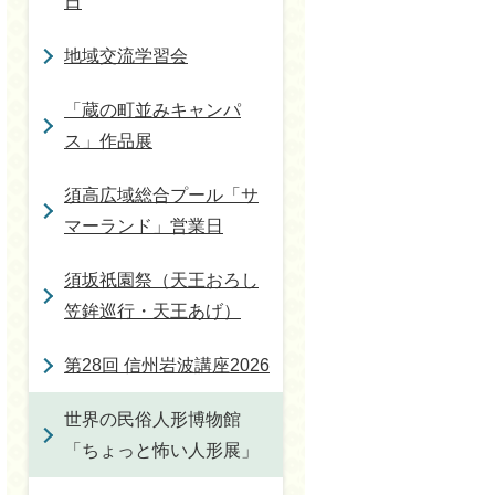
日
地域交流学習会
「蔵の町並みキャンパ
ス」作品展
須高広域総合プール「サ
マーランド」営業日
須坂祇園祭（天王おろし
笠鉾巡行・天王あげ）
第28回 信州岩波講座2026
世界の民俗人形博物館
「ちょっと怖い人形展」