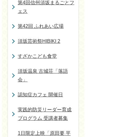
第4回信州須坂まるごとフ
ェス
第42回 ふれあい広場
須坂芸術祭HIBIKI 2
すざかこども食堂
須坂温泉 古城荘「落語
会」
認知症カフェ 開催日
実践的防災リーダー育成
プログラム 受講者募集
1日限定上映「原田要 平