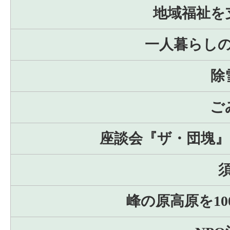
地域福祉を
一人暮らし
除
ご
座談会『ザ・団塊』
峰の原高原を1