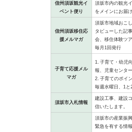
信州須坂観光イ
須坂市内の観光
ベント便り
をメインにお届
須坂市地域おこ
信州須坂移住応
タビューした記
援メルマガ
会、移住体験ツ
毎月1回発行
子育て・幼児
子育て応援メル
報、児童センタ
マガ
子育てのポイ
毎週水曜日、1と
建設工事、建設
須坂市入札情報
信いたします。
須坂市の産業振
緊急を有する情