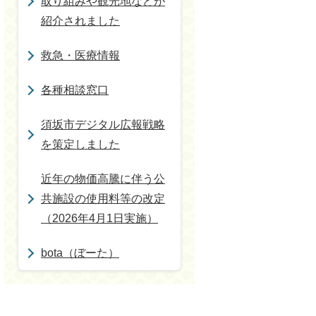
取り組みや観光地などが
紹介されました
救急・医療情報
各種相談窓口
須坂市デジタル広報戦略
を策定しました
近年の物価高騰に伴う公
共施設の使用料等の改定
（2026年4月1日実施）
bota（ぼーた）