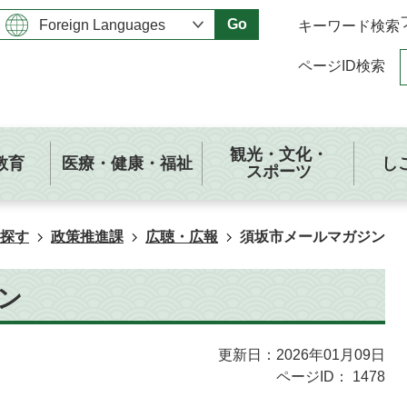
Go
キーワード検索
ページID検索
観光・文化・
教育
医療・健康・福祉
し
スポーツ
探す
政策推進課
広聴・広報
須坂市メールマガジン
ン
更新日：2026年01月09日
ページID：
1478