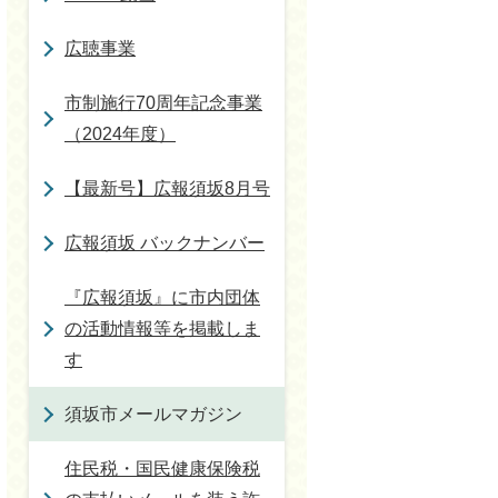
広聴事業
市制施行70周年記念事業
（2024年度）
【最新号】広報須坂8月号
広報須坂 バックナンバー
『広報須坂』に市内団体
の活動情報等を掲載しま
す
須坂市メールマガジン
住民税・国民健康保険税