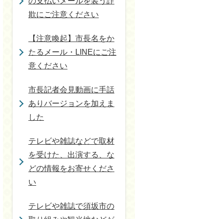
の支払いメールを装う詐
欺にご注意ください
【注意喚起】市長名をか
たるメール・LINEにご注
意ください
市長記者会見動画に手話
ありバージョンを加えま
した
テレビや雑誌などで取材
を受けた、出演する、な
どの情報をお寄せくださ
い
テレビや雑誌で須坂市の