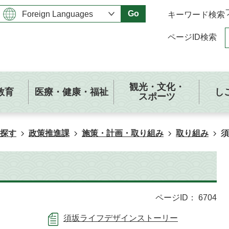
Go
キーワード検索
ページID検索
観光・文化・
教育
医療・健康・福祉
し
スポーツ
探す
政策推進課
施策・計画・取り組み
取り組み
須
ページID：
6704
須坂ライフデザインストーリー