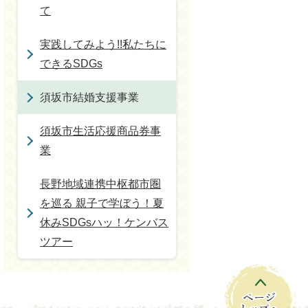
て
実践してみよう!!私たちに
できるSDGs
須坂市結婚支援事業
須坂市生活応援商品券事
業
長野地域連携中枢都市圏
を巡る 親子で学ぼう！夏
休みSDGsハッ！ケンバス
ツアー