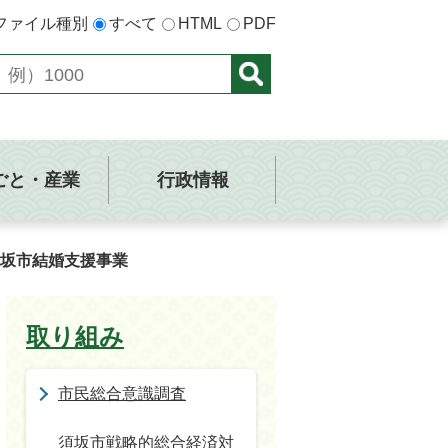
ファイル種別
すべて
HTML
PDF
ごと・産業
行政情報
坂市結婚支援事業
取り組み
市民総合意識調査
須坂市戦略的総合経済対