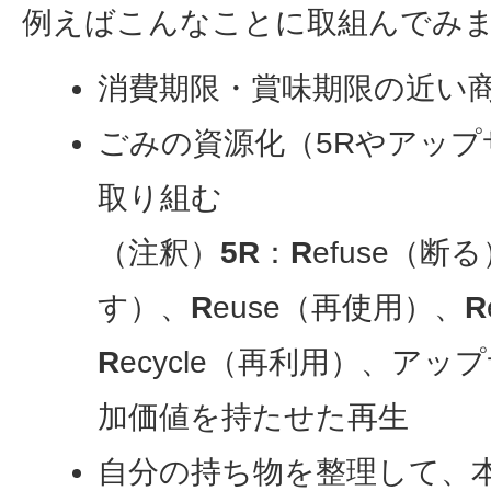
例えばこんなことに取組んでみ
消費期限・賞味期限の近い
ごみの資源化（5Rやアッ
取り組む
（注釈）
5R
：
R
efuse
（断る
す）、
R
euse
（再使用）、
R
R
ecycle
（再利用）、アップ
加価値を持たせた再生
自分の持ち物を整理して、