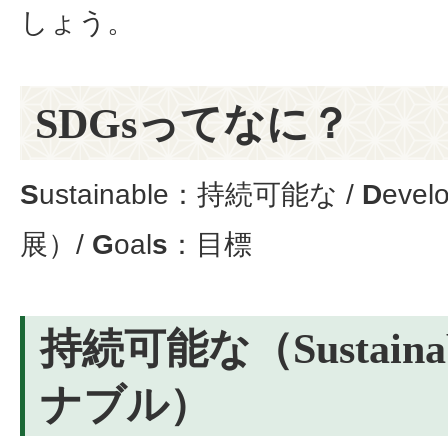
しょう。
SDGsってなに？
S
ustainable
：持続可能な /
D
evel
展）/
G
oal
s
：目標
持続可能な（Sustain
ナブル）