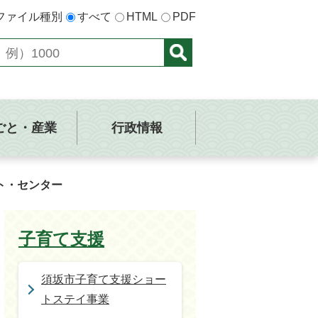
ファイル種別
すべて
HTML
PDF
ごと・産業
行政情報
ト・センター
子育て支援
須坂市子育て支援ショー
トステイ事業