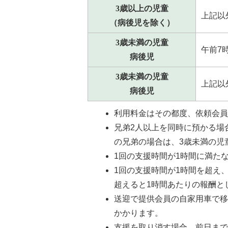
3歳以上の児童
上記以
（病後児を除く）
3歳未満の児童
午前7
病後児
3歳未満の児童
上記以
病後児
利用料金はその都度、依頼会
兄弟2人以上を同時に預かる場
の兄弟の場合は、3歳未満の児
1回の支援時間が1時間に満た
1回の支援時間が1時間を超え
超えると1時間あたりの報酬と
送迎で提供会員の自家用車で移
かかります。
支援を取り消す場合、前日ま