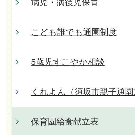
病児・病後児保育
こども誰でも通園制度
5歳児すこやか相談
くれよん（須坂市親子通園
保育園給食献立表