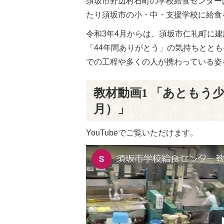
須坂市野辺村石町の学校給食センターは
たり須坂市の小・中・支援学校に給食
令和3年4月からは、須坂市仁礼町に
「44年間ありがとう」の気持ちとと
での工程や多くの人が携わっている姿
教材動画1 「あともう少
月）」
YouTubeでご覧いただけます。