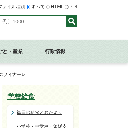
ファイル種別
すべて
HTML
PDF
ごと・産業
行政情報
にフィナーレ
学校給食
毎日の給食とおたより
小学校・中学校・須坂支