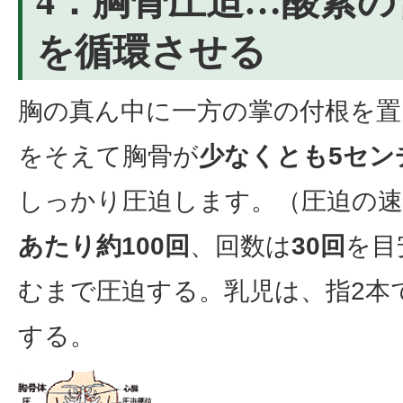
4．胸骨圧迫…酸素
を循環させる
胸の真ん中に一方の掌の付根を置
をそえて胸骨が
少なくとも5セン
しっかり圧迫します。（圧迫の
あたり約100回
、回数は
30回
を目
むまで圧迫する。乳児は、指2本で
する。