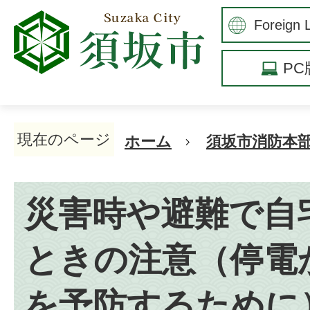
P
現在のページ
ホーム
須坂市消防本
災害時や避難で自
ときの注意（停電
を予防するために