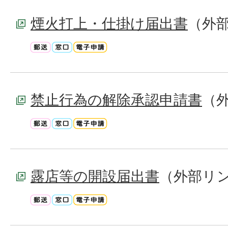
煙火打上・仕掛け届出書
（外
禁止行為の解除承認申請書
（
露店等の開設届出書
（外部リ