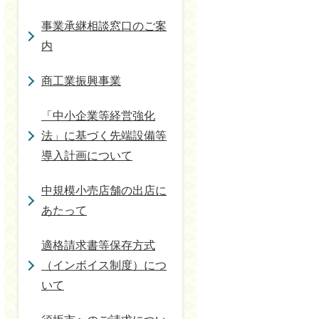
事業承継相談窓口のご案
内
商工業振興事業
「中小企業等経営強化
法」に基づく先端設備等
導入計画について
中規模小売店舗の出店に
あたって
適格請求書等保存方式
（インボイス制度）につ
いて