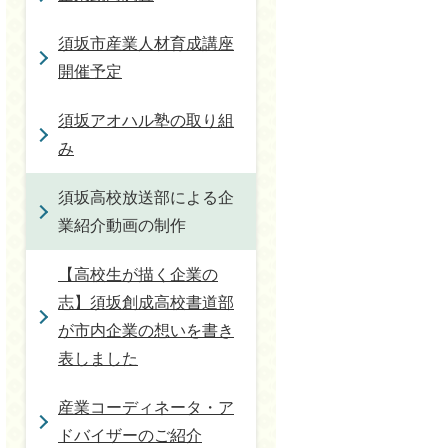
須坂市産業人材育成講座
開催予定
須坂アオハル塾の取り組
み
須坂高校放送部による企
業紹介動画の制作
【高校生が描く企業の
志】須坂創成高校書道部
が市内企業の想いを書き
表しました
産業コーディネータ・ア
ドバイザーのご紹介