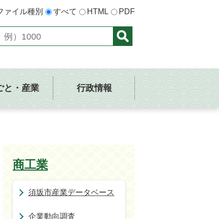
ファイル種別
すべて
HTML
PDF
ごと・産業
行政情報
商工業
須坂市産業データベース
企業動向調査