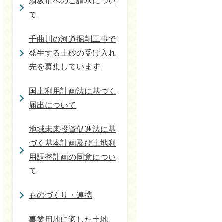
須坂市へのご請求につい
て
千曲川の河道掘削工事で
発生する土砂の受け入れ
先を募集しています
国土利用計画法に基づく
届出について
地域未来投資促進法に基
づく基本計画及び土地利
用調整計画の同意につい
て
ものづくり・連携
事業用地に適した土地、