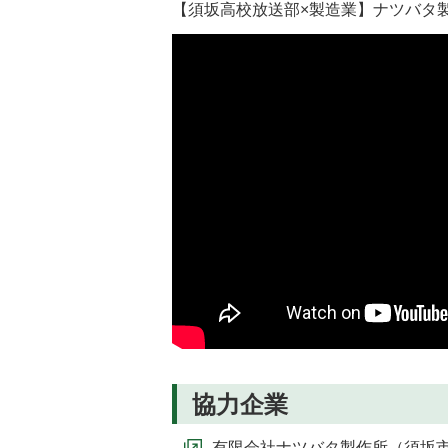
【須坂高校放送部×製造業】ナツバタ製作
協力企業
有限会社ナツバタ製作所（須坂市幸