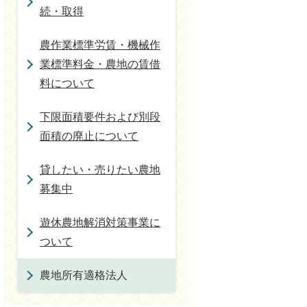
続・取得
農作業標準労賃・機械作
業標準料金・農地の賃借
料について
下限面積要件および別段
面積の廃止について
貸したい・売りたい農地
募集中
遊休農地解消対策事業に
ついて
農地所有適格法人