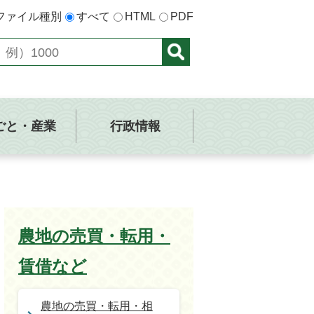
ファイル種別
すべて
HTML
PDF
ごと・産業
行政情報
農地の売買・転用・
賃借など
農地の売買・転用・相