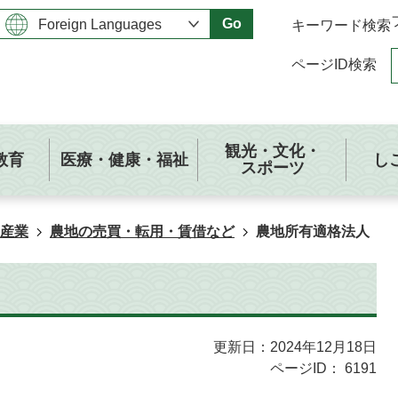
Go
キーワード検索
ページID検索
観光・文化・
教育
医療・健康・福祉
し
スポーツ
産業
農地の売買・転用・賃借など
農地所有適格法人
更新日：2024年12月18日
ページID：
6191